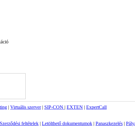
záció
ting
|
Virtuális szerver
|
SIP-CON
|
EXTEN
|
ExpertCall
Szerződési feltételek
|
Letölthető dokumentumok
|
Panaszkezelés
|
Pály