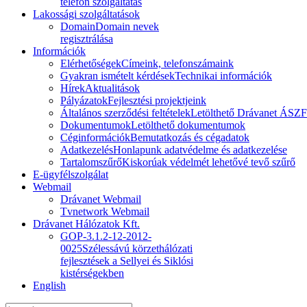
telefon szolgáltatás
Lakossági szolgáltatások
Domain
Domain nevek
regisztrálása
Információk
Elérhetőségek
Címeink, telefonszámaink
Gyakran ismételt kérdések
Technikai információk
Hírek
Aktualitások
Pályázatok
Fejlesztési projektjeink
Általános szerződési feltételek
Letölthető Drávanet ÁSZF
Dokumentumok
Letölthető dokumentumok
Céginformációk
Bemutatkozás és cégadatok
Adatkezelés
Honlapunk adatvédelme és adatkezelése
Tartalomszűrő
Kiskorúak védelmét lehetővé tevő szűrő
E-ügyfélszolgálat
Webmail
Drávanet Webmail
Tvnetwork Webmail
Drávanet Hálózatok Kft.
GOP-3.1.2-12-2012-
0025
Szélessávú körzethálózati
fejlesztések a Sellyei és Siklósi
kistérségekben
English