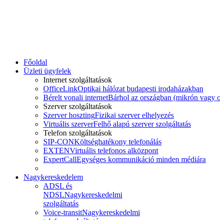
Főoldal
Üzleti ügyfelek
Internet szolgáltatások
OfficeLink
Optikai hálózat budapesti irodaházakban
Bérelt vonali internet
Bárhol az országban (mikrón vagy o
Szerver szolgáltatások
Szerver hoszting
Fizikai szerver elhelyezés
Virtuális szerver
Felhő alapú szerver szolgáltatás
Telefon szolgáltatások
SIP-CON
Költséghatékony telefonálás
EXTEN
Virtuális telefonos alközpont
ExpertCall
Egységes kommunikáció minden médiára
Nagykereskedelem
ADSL és
NDSL
Nagykereskedelmi
szolgáltatás
Voice-transit
Nagykereskedelmi