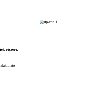
gek részére.
ialakítható