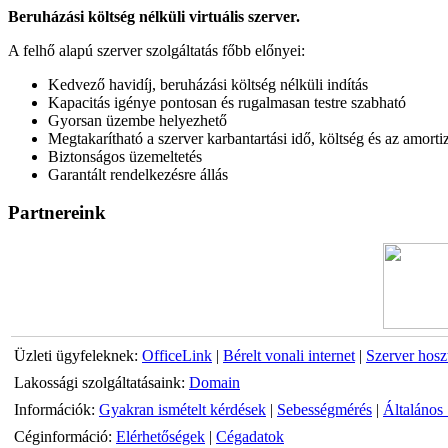
Beruházási költség nélküli virtuális szerver.
A felhő alapú szerver szolgáltatás főbb előnyei:
Kedvező havidíj, beruházási költség nélküli indítás
Kapacitás igénye pontosan és rugalmasan testre szabható
Gyorsan üzembe helyezhető
Megtakarítható a szerver karbantartási idő, költség és az amorti
Biztonságos üzemeltetés
Garantált rendelkezésre állás
Partnereink
Üzleti ügyfeleknek:
OfficeLink
|
Bérelt vonali internet
|
Szerver hosz
Lakossági szolgáltatásaink:
Domain
Információk:
Gyakran ismételt kérdések
|
Sebességmérés
|
Általános 
Céginformáció:
Elérhetőségek
|
Cégadatok