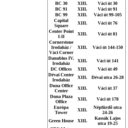
BC 30
XIII.
Váci út 30
BC 91
XIII.
Váci út 91
BC 99
XIII.
Váci út 99-105
Capital
XIII.
Váci út 76
Square
Center Point
XIII.
Váci út 81
I-II
Cornerstone
Irodaház /
XIII.
Váci út 144-150
Váci Corner
Danubius IV.
XIII.
Váci út 141
Irodaház
DC Offices
XIII.
Váci út 49
Dévai Center
XIII.
Dévai utca 26-28
Irodaház
Duna Office
XIII.
Váci út 37
Center
Duna Plaza
XIII.
Váci út 178
Office
Európa
Népfürdő utca
XIII.
Tower
24-26
Kassák Lajos
Green House
XIII.
utca 19-25