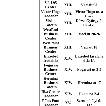
Váci 95
XIII.
Váci út 95
Center
Victor Hugo
Victor Hugo utca
XIII.
Irodaház
18-22
Vision
Dózsa György út
XIII.
Towers
168-170
WestEnd
Business
XIII.
Váci út 20-26
Center
WestPoint
Business
XIII.
Váci út 18
Center
Erzsébet
Erzsébet királyné
XIV.
Irodaház
útja 1/c
Fogarasi
Business
XIV.
Fogarasi út 3-5
Center
Hermina
Business
XIV.
Hermina út 17
Towers
Ilka Center
XIV.
Ilka utca 2-4
Irodaház
Pólus Pont
Szentmihályi út
XV.
Irodaház
137