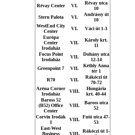
Révay utca
Révay Center
VI.
10
Andrássy út
Stern Palota
VI.
10
WestEnd City
VI.
Váci út 1-3
Center
Európa
Károly krt.
Center
VII.
11
Irodaház
Focus Point
Dohány utca
VII.
Irodaház
12-14
Kéthly Anna
Greenpoint 7
VII.
tér 1
Rákóczi út
R70
VII.
70-72
Aréna Corner
Hungária
VIII.
Irodaház
krt. 40-44
Baross 52
Baross utca
(B52) Office
VIII.
52
Center
Corvin Irodák
Futó utca 47-
VIII.
I
53
East-West
Rákóczi út 1-
Business
VIII.