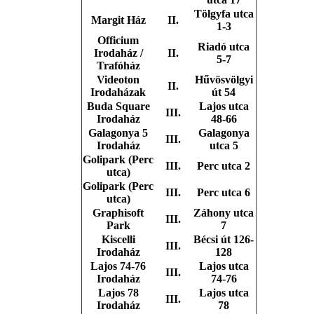
Tölgyfa utca
Margit Ház
II.
1-3
Officium
Riadó utca
Irodaház /
II.
5-7
Trafóház
Videoton
Hűvösvölgyi
II.
Irodaházak
út 54
Buda Square
Lajos utca
III.
Irodaház
48-66
Galagonya 5
Galagonya
III.
Irodaház
utca 5
Golipark (Perc
III.
Perc utca 2
utca)
Golipark (Perc
III.
Perc utca 6
utca)
Graphisoft
Záhony utca
III.
Park
7
Kiscelli
Bécsi út 126-
III.
Irodaház
128
Lajos 74-76
Lajos utca
III.
Irodaház
74-76
Lajos 78
Lajos utca
III.
Irodaház
78