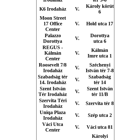
Károly körút
K6 Irodaház
V.
6
Moon Street
17 Office
V.
Hold utca 17
Center
Palazzo
Dorottya
V.
Dorottya
utca 6
REGUS -
Kálmán
Kálmán
V.
Imre utca 1
Center
Roosevelt 7/8
Széchenyi
V.
Irodaház
István tér 7-8
Szabadság tér
Szabadság
V.
14. Irodaház
tér 14
Szent István
Szent István
V.
Tér Irodaház
tér 11/B
Szervita Téri
V.
Szervita tér 8
Irodaház
Uniqa Plaza
V.
Szép utca 2
Irodaház
Váci Utca
V.
Váci utca 81
Center
Károlyi