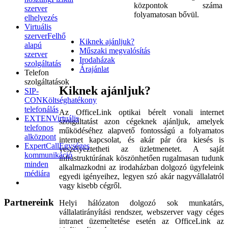
központok száma
szerver
folyamatosan bővül.
elhelyezés
Virtuális
szerver
Felhő
Kiknek ajánljuk?
alapú
Műszaki megvalósítás
szerver
Irodaházak
szolgáltatás
Árajánlat
Telefon
szolgáltatások
Kiknek ajánljuk?
SIP-
CON
Költséghatékony
telefonálás
Az OfficeLink optikai bérelt vonali internet
EXTEN
Virtuális
szolgáltatást azon cégeknek ajánljuk, amelyek
telefonos
működéséhez alapvető fontosságú a folyamatos
alközpont
internet kapcsolat, és akár pár óra kiesés is
ExpertCall
Egységes
veszélyeztetheti az üzletmenetet. A saját
kommunikáció
infrastruktúrának köszönhetően rugalmasan tudunk
minden
alkalmazkodni az irodaházban dolgozó ügyfeleink
médiára
egyedi igényeihez, legyen szó akár nagyvállalatról
vagy kisebb cégről.
Partnereink
Helyi hálózaton dolgozó sok munkatárs,
vállalatirányítási rendszer, webszerver vagy céges
intranet üzemeltetése esetén az OfficeLink az