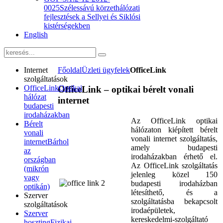
0025
Szélessávú körzethálózati
fejlesztések a Sellyei és Siklósi
kistérségekben
English
Internet
Főoldal
Üzleti ügyfelek
OfficeLink
szolgáltatások
OfficeLink
Optikai
OfficeLink – optikai bérelt vonali
hálózat
internet
budapesti
irodaházakban
Az OfficeLink optikai
Bérelt
hálózaton kiépített bérelt
vonali
vonali internet szolgáltatás,
internet
Bárhol
amely budapesti
az
irodaházakban érhető el.
országban
Az OfficeLink szolgáltatás
(mikrón
jelenleg közel 150
vagy
budapesti irodaházban
optikán)
létesíthető, és a
Szerver
szolgáltatásba bekapcsolt
szolgáltatások
irodaépületek,
Szerver
kereskedelmi-szolgáltató
hoszting
Fizikai