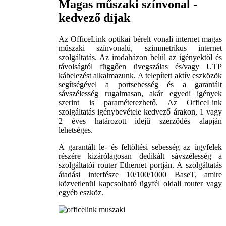
Magas műszaki színvonal -
kedvező díjak
Az OfficeLink optikai bérelt vonali internet magas
műszaki színvonalú, szimmetrikus internet
szolgáltatás. Az irodaházon belül az igényektől és
távolságtól függően üvegszálas és/vagy UTP
kábelezést alkalmazunk. A telepített aktív eszközök
segítségével a portsebesség és a garantált
sávszélesség rugalmasan, akár egyedi igények
szerint is paraméterezhető. Az OfficeLink
szolgáltatás igénybevétele kedvező árakon, 1 vagy
2 éves határozott idejű szerződés alapján
lehetséges.
A garantált le- és feltöltési sebesség az ügyfelek
részére kizárólagosan dedikált sávszélesség a
szolgáltatói router Ethernet portján. A szolgáltatás
átadási interfésze 10/100/1000 BaseT, amire
közvetlenül kapcsolható ügyfél oldali router vagy
egyéb eszköz.