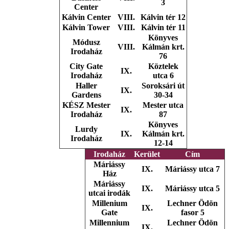
3
Center
Kálvin Center
VIII.
Kálvin tér 12
Kálvin Tower
VIII.
Kálvin tér 11
Könyves
Módusz
VIII.
Kálmán krt.
Irodaház
76
City Gate
Köztelek
IX.
Irodaház
utca 6
Haller
Soroksári út
IX.
Gardens
30-34
KÉSZ Mester
Mester utca
IX.
Irodaház
87
Könyves
Lurdy
IX.
Kálmán krt.
Irodaház
12-14
Irodaház
Kerület
Cím
Máriássy
IX.
Máriássy utca 7
Ház
Máriássy
IX.
Máriássy utca 5
utcai irodák
Millenium
Lechner Ödön
IX.
Gate
fasor 5
Millennium
Lechner Ödön
IX.