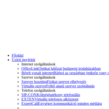
Főoldal
Üzleti ügyfelek
Internet szolgáltatások
OfficeLink
Optikai hálózat budapesti irodaházakban
Bérelt vonali internet
Bárhol az országban (mikrón vagy o
Szerver szolgáltatások
Szerver hoszting
Fizikai szerver elhelyezés
Virtuális szerver
Felhő alapú szerver szolgáltatás
Telefon szolgáltatások
SIP-CON
Költséghatékony telefonálás
EXTEN
Virtuális telefonos alközpont
ExpertCall
Egységes kommunikáció minden médiára