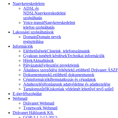
Nagykereskedelem
ADSL és
NDSL
Nagykereskedelmi
szolgáltatás
Voice-transit
Nagykereskedelmi
telefon szolgáltatás
Lakossági szolgáltatások
Domain
Domain nevek
regisztrálása
Információk
Elérhetőségek
Címeink, telefonszámaink
Gyakran ismételt kérdések
Technikai információk
Hírek
Aktualitások
Pályázatok
Fejlesztési projektjeink
Általános szerződési feltételek
Letölthető Drávanet ÁSZF
Dokumentumok
Letölthető dokumentumok
Céginformációk
Bemutatkozás és cégadatok
Adatkezelés
Honlapunk adatvédelme és adatkezelése
Tartalomszűrő
Kiskorúak védelmét lehetővé tevő szűrő
E-ügyfélszolgálat
Webmail
Drávanet Webmail
Tvnetwork Webmail
Drávanet Hálózatok Kft.
GOP-3.1.2-12-2012-