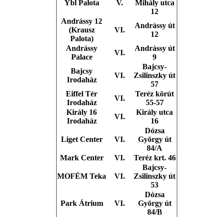
Ybl Palota
V.
Mihály utca
12
Andrássy 12
Andrássy út
(Krausz
VI.
12
Palota)
Andrássy
Andrássy út
VI.
Palace
9
Bajcsy-
Bajcsy
VI.
Zsilinszky út
Irodaház
57
Eiffel Tér
Teréz körút
VI.
Irodaház
55-57
Király 16
Király utca
VI.
Irodaház
16
Dózsa
Liget Center
VI.
György út
84/A
Mark Center
VI.
Teréz krt. 46
Bajcsy-
MOFÉM Teka
VI.
Zsilinszky út
53
Dózsa
Park Átrium
VI.
György út
84/B