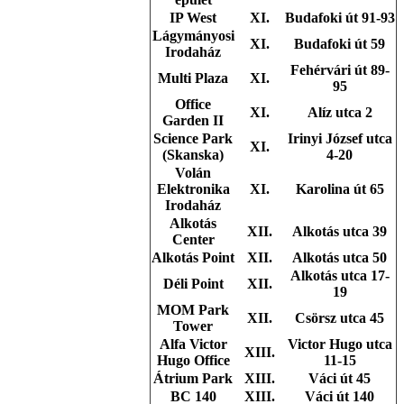
IP West
XI.
Budafoki út 91-93
Lágymányosi
XI.
Budafoki út 59
Irodaház
Fehérvári út 89-
Multi Plaza
XI.
95
Office
XI.
Alíz utca 2
Garden II
Science Park
Irinyi József utca
XI.
(Skanska)
4-20
Volán
Elektronika
XI.
Karolina út 65
Irodaház
Alkotás
XII.
Alkotás utca 39
Center
Alkotás Point
XII.
Alkotás utca 50
Alkotás utca 17-
Déli Point
XII.
19
MOM Park
XII.
Csörsz utca 45
Tower
Alfa Victor
Victor Hugo utca
XIII.
Hugo Office
11-15
Átrium Park
XIII.
Váci út 45
BC 140
XIII.
Váci út 140