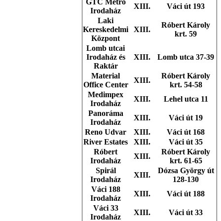
GTC Metro
XIII.
Váci út 193
Irodaház
Laki
Róbert Károly
Kereskedelmi
XIII.
krt. 59
Központ
Lomb utcai
Irodaház és
XIII.
Lomb utca 37-39
Raktár
Material
Róbert Károly
XIII.
Office Center
krt. 54-58
Medimpex
XIII.
Lehel utca 11
Irodaház
Panoráma
XIII.
Váci út 19
Irodaház
Reno Udvar
XIII.
Váci út 168
River Estates
XIII.
Váci út 35
Róbert
Róbert Károly
XIII.
Irodaház
krt. 61-65
Spirál
Dózsa György út
XIII.
Irodaház
128-130
Váci 188
XIII.
Váci út 188
Irodaház
Váci 33
XIII.
Váci út 33
Irodaház