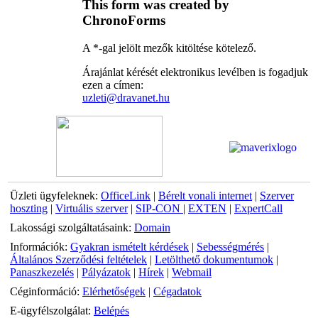
This form was created by
ChronoForms
A *-gal jelölt mezők kitöltése kötelező.
Árajánlat kérését elektronikus levélben is fogadjuk
ezen a címen:
uzleti@dravanet.hu
Üzleti ügyfeleknek:
OfficeLink
|
Bérelt vonali internet
|
Szerver
hoszting
|
Virtuális szerver
|
SIP-CON
|
EXTEN
|
ExpertCall
Lakossági szolgáltatásaink:
Domain
Információk:
Gyakran ismételt kérdések
|
Sebességmérés
|
Általános Szerződési feltételek
|
Letölthető dokumentumok
|
Panaszkezelés
|
Pályázatok
|
Hírek
|
Webmail
Céginformáció:
Elérhetőségek
|
Cégadatok
E-ügyfélszolgálat:
Belépés