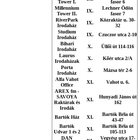
Tower I.
fasor 6
Millennium
Lechner Ödön
IX.
Tower II.
fasor 7
RiverPark
Közraktár u. 30-
IX.
Irodaház
32
Studium
IX.
Czuczor utca 2-10
Irodaház
Bihari
X.
Üllői út 114-116
Irodaház
Laurus
X.
Kőér utca 2/A
Irodaházak
Porta
X.
Mázsa tér 2-6
Irodaház
Alfa Vahot
XI.
Vahot u. 6.
Office
AREX fm -
SAVOYA
Hunyadi János út
XI.
Raktárak és
162
Irodák
Bartók Béla út
Bartók Ház
XI.
43-47
Bartók
Bartók Béla út
XI.
Udvar 1 és 2
105-113
DAN
Vegyész utca 17-