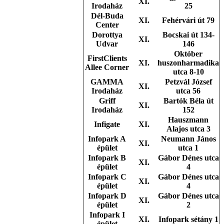
XI.
Irodaház
25
Dél-Buda
XI.
Fehérvári út 79
Center
Dorottya
Bocskai út 134-
XI.
Udvar
146
Október
FirstClients
XI.
huszonharmadika
Allee Corner
utca 8-10
GAMMA
Petzvál József
XI.
Irodaház
utca 56
Griff
Bartók Béla út
XI.
Irodaház
152
Hauszmann
Infigate
XI.
Alajos utca 3
Infopark A
Neumann János
XI.
épület
utca 1
Infopark B
Gábor Dénes utca
XI.
épület
4
Infopark C
Gábor Dénes utca
XI.
épület
4
Infopark D
Gábor Dénes utca
XI.
épület
2
Infopark I
XI.
Infopark sétány 1
épület