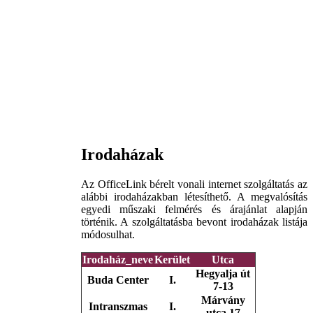
Irodaházak
Az OfficeLink bérelt vonali internet szolgáltatás az
alábbi irodaházakban létesíthető. A megvalósítás
egyedi műszaki felmérés és árajánlat alapján
történik. A szolgáltatásba bevont irodaházak listája
módosulhat.
Irodaház_neve
Kerület
Utca
Hegyalja út
Buda Center
I.
7-13
Márvány
Intranszmas
I.
utca 17