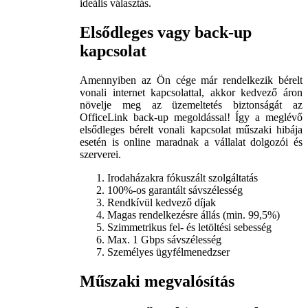
ideális választás.
Elsődleges vagy back-up
kapcsolat
Amennyiben az Ön cége már rendelkezik bérelt
vonali internet kapcsolattal, akkor kedvező áron
növelje meg az üzemeltetés biztonságát az
OfficeLink back-up megoldással! Így a meglévő
elsődleges bérelt vonali kapcsolat műszaki hibája
esetén is online maradnak a vállalat dolgozói és
szerverei.
Irodaházakra fókuszált szolgáltatás
100%-os garantált sávszélesség
Rendkívül kedvező díjak
Magas rendelkezésre állás (min. 99,5%)
Szimmetrikus fel- és letöltési sebesség
Max. 1 Gbps sávszélesség
Személyes ügyfélmenedzser
Műszaki megvalósítás