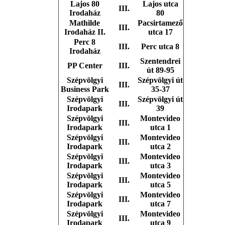
Lajos 80
Lajos utca
III.
Irodaház
80
Mathilde
Pacsirtamező
III.
Irodaház II.
utca 17
Perc 8
III.
Perc utca 8
Irodaház
Szentendrei
PP Center
III.
út 89-95
Szépvölgyi
Szépvölgyi út
III.
Business Park
35-37
Szépvölgyi
Szépvölgyi út
III.
Irodapark
39
Szépvölgyi
Montevideo
III.
Irodapark
utca 1
Szépvölgyi
Montevideo
III.
Irodapark
utca 2
Szépvölgyi
Montevideo
III.
Irodapark
utca 3
Szépvölgyi
Montevideo
III.
Irodapark
utca 5
Szépvölgyi
Montevideo
III.
Irodapark
utca 7
Szépvölgyi
Montevideo
III.
Irodapark
utca 9