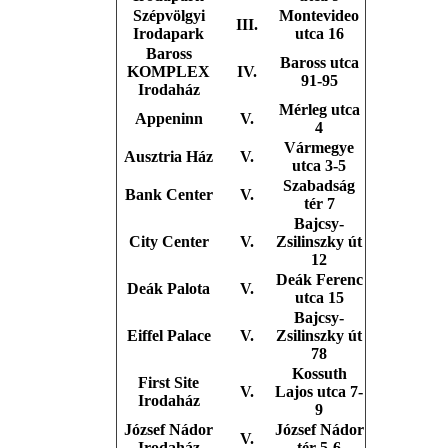
Szépvölgyi
Montevideo
III.
Irodapark
utca 16
Baross
Baross utca
KOMPLEX
IV.
91-95
Irodaház
Mérleg utca
Appeninn
V.
4
Vármegye
Ausztria Ház
V.
utca 3-5
Szabadság
Bank Center
V.
tér 7
Bajcsy-
City Center
V.
Zsilinszky út
12
Deák Ferenc
Deák Palota
V.
utca 15
Bajcsy-
Eiffel Palace
V.
Zsilinszky út
78
Kossuth
First Site
V.
Lajos utca 7-
Irodaház
9
József Nádor
József Nádor
V.
Irodaház
tér 5-6