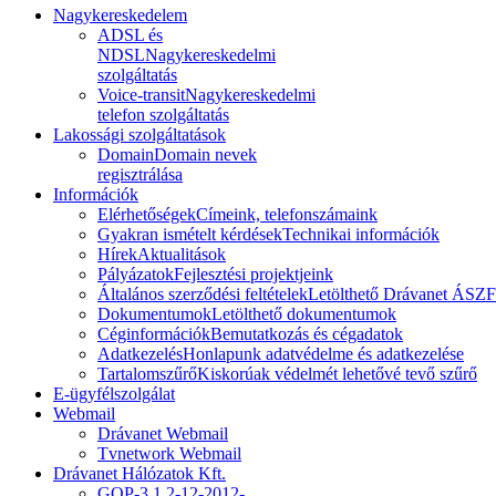
Nagykereskedelem
ADSL és
NDSL
Nagykereskedelmi
szolgáltatás
Voice-transit
Nagykereskedelmi
telefon szolgáltatás
Lakossági szolgáltatások
Domain
Domain nevek
regisztrálása
Információk
Elérhetőségek
Címeink, telefonszámaink
Gyakran ismételt kérdések
Technikai információk
Hírek
Aktualitások
Pályázatok
Fejlesztési projektjeink
Általános szerződési feltételek
Letölthető Drávanet ÁSZF
Dokumentumok
Letölthető dokumentumok
Céginformációk
Bemutatkozás és cégadatok
Adatkezelés
Honlapunk adatvédelme és adatkezelése
Tartalomszűrő
Kiskorúak védelmét lehetővé tevő szűrő
E-ügyfélszolgálat
Webmail
Drávanet Webmail
Tvnetwork Webmail
Drávanet Hálózatok Kft.
GOP-3.1.2-12-2012-