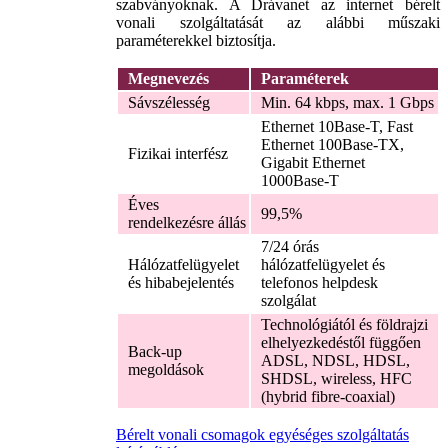
szabványoknak. A Drávanet az internet bérelt
vonali szolgáltatását az alábbi műszaki
paraméterekkel biztosítja.
Megnevezés
Paraméterek
Sávszélesség
Min. 64 kbps, max. 1 Gbps
Ethernet 10Base-T, Fast
Ethernet 100Base-TX,
Fizikai interfész
Gigabit Ethernet
1000Base-T
Éves
99,5%
rendelkezésre állás
7/24 órás
Hálózatfelügyelet
hálózatfelügyelet és
és hibabejelentés
telefonos helpdesk
szolgálat
Technológiától és földrajzi
elhelyezkedéstől függően
Back-up
ADSL, NDSL, HDSL,
megoldások
SHDSL, wireless, HFC
(hybrid fibre-coaxial)
Bérelt vonali csomagok egyéséges szolgáltatás