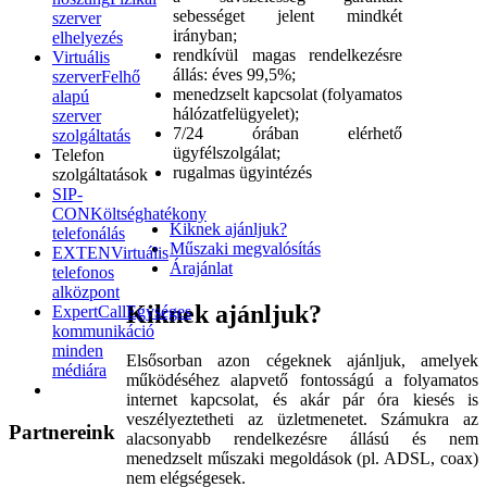
sebességet jelent mindkét
szerver
irányban;
elhelyezés
rendkívül magas rendelkezésre
Virtuális
állás: éves 99,5%;
szerver
Felhő
menedzselt kapcsolat (folyamatos
alapú
hálózatfelügyelet);
szerver
7/24 órában elérhető
szolgáltatás
ügyfélszolgálat;
Telefon
rugalmas ügyintézés
szolgáltatások
SIP-
CON
Költséghatékony
Kiknek ajánljuk?
telefonálás
Műszaki megvalósítás
EXTEN
Virtuális
Árajánlat
telefonos
alközpont
Kiknek ajánljuk?
ExpertCall
Egységes
kommunikáció
minden
Elsősorban azon cégeknek ajánljuk, amelyek
médiára
működéséhez alapvető fontosságú a folyamatos
internet kapcsolat, és akár pár óra kiesés is
veszélyeztetheti az üzletmenetet. Számukra az
Partnereink
alacsonyabb rendelkezésre állású és nem
menedzselt műszaki megoldások (pl. ADSL, coax)
nem elégségesek.