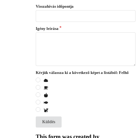
Visszahívás időpontja
Igény leírása
Kérjük válassza ki a következő képet a listából: Felhő
Küldés
This form was created by