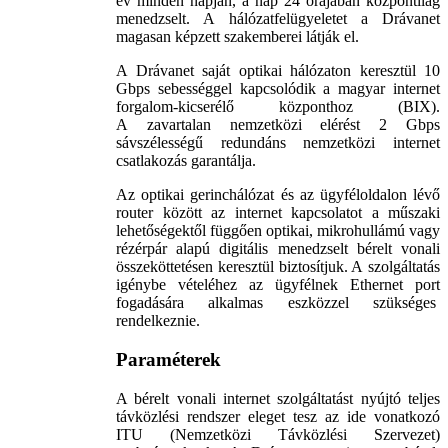
év minden napján, a nap 24 órájában központilag
menedzselt. A hálózatfelügyeletet a Drávanet
magasan képzett szakemberei látják el.
A Drávanet saját optikai hálózaton keresztül 10
Gbps sebességgel kapcsolódik a magyar internet
forgalom-kicserélő központhoz (BIX).
A zavartalan nemzetközi elérést 2 Gbps
sávszélességű redundáns nemzetközi internet
csatlakozás garantálja.
Az optikai gerinchálózat és az ügyféloldalon lévő
router között az internet kapcsolatot a műszaki
lehetőségektől függően optikai, mikrohullámú vagy
rézérpár alapú digitális menedzselt bérelt vonali
összeköttetésen keresztül biztosítjuk. A szolgáltatás
igénybe vételéhez az ügyfélnek Ethernet port
fogadására alkalmas eszközzel szükséges
rendelkeznie.
Paraméterek
A bérelt vonali internet szolgáltatást nyújtó teljes
távközlési rendszer eleget tesz az ide vonatkozó
ITU (Nemzetközi Távközlési Szervezet)