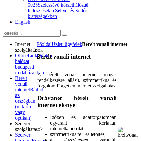
0025
Szélessávú körzethálózati
fejlesztések a Sellyei és Siklósi
kistérségekben
English
Internet
Főoldal
Üzleti ügyfelek
Bérelt vonali internet
szolgáltatások
OfficeLink
Optikai
Bérelt vonali internet
hálózat
budapesti
irodaházakban
A bérelt vonali internet magas
Bérelt
rendelkezésre állású, szimmetrikus és
vonali
forgalom független internet szolgáltatás.
internet
Bárhol
az
Drávanet bérelt vonali
országban
internet előnyei
(mikrón
vagy
Időben és adatforgalomban
optikán)
egyaránt korlátlan
Szerver
internetkapcsolat;
szolgáltatások
szimmetrikus fel- és letöltés;
Szerver
a sávszélesség garantált
hoszting
Fizikai