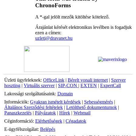
ChronoForms
A *-gal jelölt mezők kitöltése kötelező.
Árajánlat kérését elektronikus levélben is fogadjuk
ezen a címen:
uzleti@dravanet.hu
Üzleti ügyfeleknek:
OfficeLink
|
Bérelt vonali internet
|
Szerver
hoszting
|
Virtuális szerver
|
SIP-CON
|
EXTEN
|
ExpertCall
Lakossági szolgáltatásaink:
Domain
Információk:
Gyakran ismételt kérdések
|
Sebességmérés
|
Általános Szerződési feltételek
|
Letölthető dokumentumok
|
Panaszkezelés
|
Pályázatok
|
Hírek
|
Webmail
Céginformáció:
Elérhetőségek
|
Cégadatok
E-ügyfélszolgálat:
Belépés