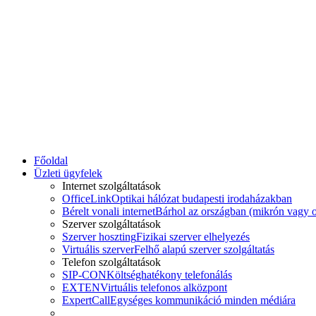
Főoldal
Üzleti ügyfelek
Internet szolgáltatások
OfficeLink
Optikai hálózat budapesti irodaházakban
Bérelt vonali internet
Bárhol az országban (mikrón vagy o
Szerver szolgáltatások
Szerver hoszting
Fizikai szerver elhelyezés
Virtuális szerver
Felhő alapú szerver szolgáltatás
Telefon szolgáltatások
SIP-CON
Költséghatékony telefonálás
EXTEN
Virtuális telefonos alközpont
ExpertCall
Egységes kommunikáció minden médiára