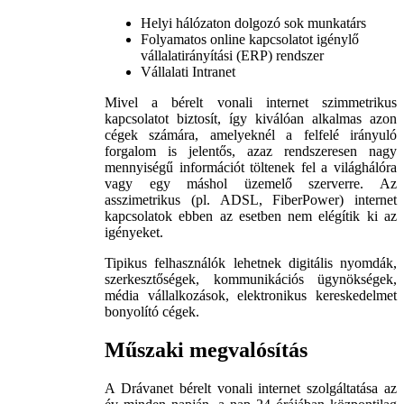
Helyi hálózaton dolgozó sok munkatárs
Folyamatos online kapcsolatot igénylő
vállalatirányítási (ERP) rendszer
Vállalati Intranet
Mivel a bérelt vonali internet szimmetrikus
kapcsolatot biztosít, így kiválóan alkalmas azon
cégek számára, amelyeknél a felfelé irányuló
forgalom is jelentős, azaz rendszeresen nagy
mennyiségű információt töltenek fel a világhálóra
vagy egy máshol üzemelő szerverre. Az
asszimetrikus (pl. ADSL, FiberPower) internet
kapcsolatok ebben az esetben nem elégítik ki az
igényeket.
Tipikus felhasználók lehetnek digitális nyomdák,
szerkesztőségek, kommunikációs ügynökségek,
média vállalkozások, elektronikus kereskedelmet
bonyolító cégek.
Műszaki megvalósítás
A Drávanet bérelt vonali internet szolgáltatása az