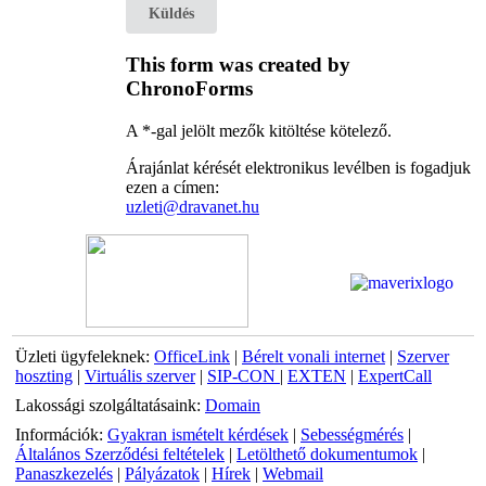
Küldés
This form was created by
ChronoForms
A *-gal jelölt mezők kitöltése kötelező.
Árajánlat kérését elektronikus levélben is fogadjuk
ezen a címen:
uzleti@dravanet.hu
Üzleti ügyfeleknek:
OfficeLink
|
Bérelt vonali internet
|
Szerver
hoszting
|
Virtuális szerver
|
SIP-CON
|
EXTEN
|
ExpertCall
Lakossági szolgáltatásaink:
Domain
Információk:
Gyakran ismételt kérdések
|
Sebességmérés
|
Általános Szerződési feltételek
|
Letölthető dokumentumok
|
Panaszkezelés
|
Pályázatok
|
Hírek
|
Webmail