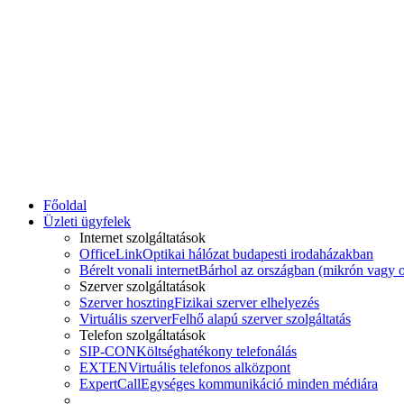
Főoldal
Üzleti ügyfelek
Internet szolgáltatások
OfficeLink
Optikai hálózat budapesti irodaházakban
Bérelt vonali internet
Bárhol az országban (mikrón vagy o
Szerver szolgáltatások
Szerver hoszting
Fizikai szerver elhelyezés
Virtuális szerver
Felhő alapú szerver szolgáltatás
Telefon szolgáltatások
SIP-CON
Költséghatékony telefonálás
EXTEN
Virtuális telefonos alközpont
ExpertCall
Egységes kommunikáció minden médiára