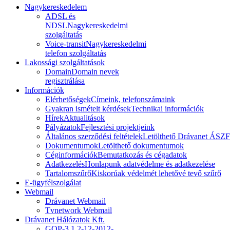
Nagykereskedelem
ADSL és
NDSL
Nagykereskedelmi
szolgáltatás
Voice-transit
Nagykereskedelmi
telefon szolgáltatás
Lakossági szolgáltatások
Domain
Domain nevek
regisztrálása
Információk
Elérhetőségek
Címeink, telefonszámaink
Gyakran ismételt kérdések
Technikai információk
Hírek
Aktualitások
Pályázatok
Fejlesztési projektjeink
Általános szerződési feltételek
Letölthető Drávanet ÁSZF
Dokumentumok
Letölthető dokumentumok
Céginformációk
Bemutatkozás és cégadatok
Adatkezelés
Honlapunk adatvédelme és adatkezelése
Tartalomszűrő
Kiskorúak védelmét lehetővé tevő szűrő
E-ügyfélszolgálat
Webmail
Drávanet Webmail
Tvnetwork Webmail
Drávanet Hálózatok Kft.
GOP-3.1.2-12-2012-