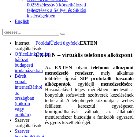
0025
Szélessávú körzethálózati
fejlesztések a Sellyei és Siklósi
kistérségekben
English
Internet
Főoldal
Üzleti ügyfelek
EXTEN
szolgáltatások
OfficeLink
Optikai
EXTEN – virtuális telefonos alközpont
hálózat
budapesti
Az
EXTEN
olyan
telefonos alközpont
irodaházakban
menedzselő rendszer
, mely alkalmas
Bérelt
többféle típusú
SIP protokollt használó
vonali
alközpontok
egyidejű
menedzselésére
.
internet
Bárhol
Használatával teljes mértékben mentesül a
az
bonyolult softswitch szoftverek kezelésének
országban
terhe alól. A telephelyek központjai a webes
(mikrón
felületen keresztül egységesen
vagy
konfigurálhatóvá vállnak, az átlátható
optikán)
menürendszer biztosítja a funkciók egyszerű
Szerver
és gyors kezelhetőségét.
szolgáltatások
Szerver
hoszting
Fizikai