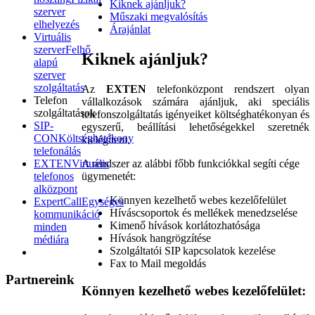
Kiknek ajánljuk?
szerver
Műszaki megvalósítás
elhelyezés
Árajánlat
Virtuális
szerver
Felhő
Kiknek ajánljuk?
alapú
szerver
szolgáltatás
Az
EXTEN
telefonközpont rendszert olyan
Telefon
vállalkozások számára ajánljuk, aki speciális
szolgáltatások
telefonszolgáltatás igényeiket költséghatékonyan és
SIP-
egyszerű, beállítási lehetőségekkel szeretnék
CON
Költséghatékony
kielégíteni.
telefonálás
EXTEN
Virtuális
A rendszer az alábbi főbb funkciókkal segíti cége
telefonos
ügymenetét:
alközpont
Könnyen kezelhető webes kezelőfelület
ExpertCall
Egységes
Híváscsoportok és mellékek menedzselése
kommunikáció
Kimenő hívások korlátozhatósága
minden
Hívások hangrögzítése
médiára
Szolgáltatói SIP kapcsolatok kezelése
Fax to Mail megoldás
Partnereink
Könnyen kezelhető webes kezelőfelület: