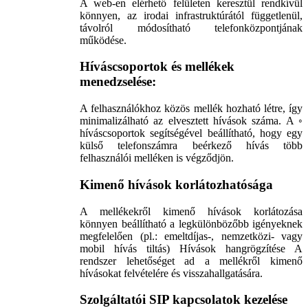
A web-en elérhető felületen keresztül rendkívül
könnyen, az irodai infrastruktúrától függetlenül,
távolról módosítható telefonközpontjának
működése.
Híváscsoportok és mellékek
menedzselése:
A felhasználókhoz közös mellék hozható létre, így
minimalizálható az elvesztett hívások száma. A ◦
híváscsoportok segítségével beállítható, hogy egy
külső telefonszámra beérkező hívás több
felhasználói melléken is végződjön.
Kimenő hívások korlátozhatósága
A mellékekről kimenő hívások korlátozása
könnyen beállítható a legkülönbözőbb igényeknek
megfelelően (pl.: emeltdíjas-, nemzetközi- vagy
mobil hívás tiltás) Hívások hangrögzítése A
rendszer lehetőséget ad a mellékről kimenő
hívásokat felvételére és visszahallgatására.
Szolgáltatói SIP kapcsolatok kezelése