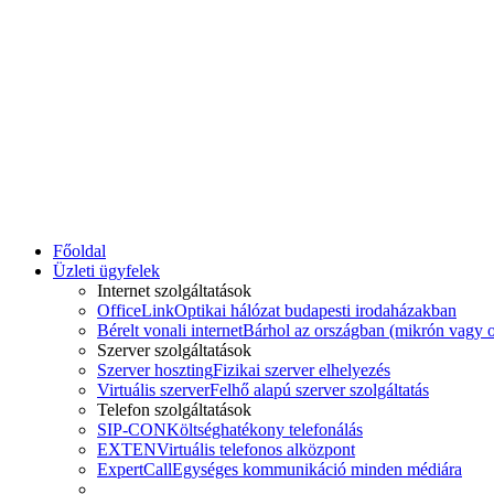
Főoldal
Üzleti ügyfelek
Internet szolgáltatások
OfficeLink
Optikai hálózat budapesti irodaházakban
Bérelt vonali internet
Bárhol az országban (mikrón vagy o
Szerver szolgáltatások
Szerver hoszting
Fizikai szerver elhelyezés
Virtuális szerver
Felhő alapú szerver szolgáltatás
Telefon szolgáltatások
SIP-CON
Költséghatékony telefonálás
EXTEN
Virtuális telefonos alközpont
ExpertCall
Egységes kommunikáció minden médiára