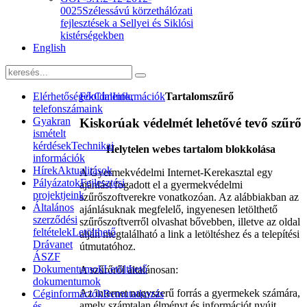
0025
Szélessávú körzethálózati
fejlesztések a Sellyei és Siklósi
kistérségekben
English
Elérhetőségek
Főoldal
Címeink,
Információk
Tartalomszűrő
telefonszámaink
Gyakran
Kiskorúak védelmét lehetővé tevő szűrő
ismételt
kérdések
Technikai
Helytelen webes tartalom blokkolása
információk
Hírek
Aktualitások
A Gyermekvédelmi Internet-Kerekasztal egy
Pályázatok
Fejlesztési
ajánlást fogadott el a gyermekvédelmi
projektjeink
szűrőszoftverekre vonatkozóan. Az alábbiakban az
Általános
ajánlásuknak megfelelő, ingyenesen letölthető
szerződési
szűrőszoftverről olvashat bővebben, illetve az oldal
feltételek
Letölthető
alján megtalálható a link a letöltéshez és a telepítési
Drávanet
útmutatóhoz.
ÁSZF
Dokumentumok
Letölthető
A szűrőről általánosan:
dokumentumok
Az internet nagyszerű forrás a gyermekek számára,
Céginformációk
Bemutatkozás
amely számtalan élményt és információt nyújt.
és