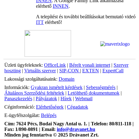
INNEN
. A Google Family Link alkalmazása
elérhető
INNEN
.
A telepítést és további beállításokat bemutató videó
ITT
elérhető!
Üzleti ügyfeleknek:
OfficeLink
|
Bérelt vonali internet
|
Szerver
hoszting
|
Virtuális szerver
|
SIP-CON
|
EXTEN
|
ExpertCall
Lakossági szolgáltatásaink:
Domain
Információk:
Gyakran ismételt kérdések
|
Sebességmérés
|
Általános Szerződési feltételek
|
Letölthető dokumentumok
|
Panaszkezelés
|
Pályázatok
|
Hírek
|
Webmail
Céginformáció:
Elérhetőségek
|
Cégadatok
E-ügyfélszolgálat:
Belépés
Cím: 7624 Pécs, Budai Nagy Antal u. 1. | Telefon: 80/811-118 |
Fax: 1/890-0891 | Email:
info@dravanet.hu
Minden jog fenntartva © 2025 Drávanet Zrt.