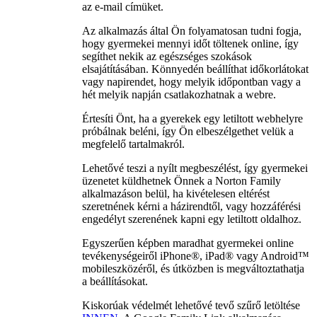
az e-mail címüket.
Az alkalmazás által Ön folyamatosan tudni fogja,
hogy gyermekei mennyi időt töltenek online, így
segíthet nekik az egészséges szokások
elsajátításában. Könnyedén beállíthat időkorlátokat
vagy napirendet, hogy melyik időpontban vagy a
hét melyik napján csatlakozhatnak a webre.
Értesíti Önt, ha a gyerekek egy letiltott webhelyre
próbálnak beléni, így Ön elbeszélgethet velük a
megfelelő tartalmakról.
Lehetővé teszi a nyílt megbeszélést, így gyermekei
üzenetet küldhetnek Önnek a Norton Family
alkalmazáson belül, ha kivételesen eltérést
szeretnének kérni a házirendtől, vagy hozzáférési
engedélyt szerenének kapni egy letiltott oldalhoz.
Egyszerűen képben maradhat gyermekei online
tevékenységeiről iPhone®, iPad® vagy Android™
mobileszközéről, és útközben is megváltoztathatja
a beállításokat.
Kiskorúak védelmét lehetővé tevő szűrő letöltése