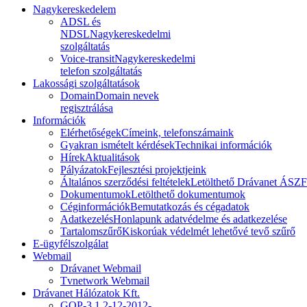
Nagykereskedelem
ADSL és
NDSL
Nagykereskedelmi
szolgáltatás
Voice-transit
Nagykereskedelmi
telefon szolgáltatás
Lakossági szolgáltatások
Domain
Domain nevek
regisztrálása
Információk
Elérhetőségek
Címeink, telefonszámaink
Gyakran ismételt kérdések
Technikai információk
Hírek
Aktualitások
Pályázatok
Fejlesztési projektjeink
Általános szerződési feltételek
Letölthető Drávanet ÁSZF
Dokumentumok
Letölthető dokumentumok
Céginformációk
Bemutatkozás és cégadatok
Adatkezelés
Honlapunk adatvédelme és adatkezelése
Tartalomszűrő
Kiskorúak védelmét lehetővé tevő szűrő
E-ügyfélszolgálat
Webmail
Drávanet Webmail
Tvnetwork Webmail
Drávanet Hálózatok Kft.
GOP-3.1.2-12-2012-