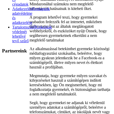
Mindazonáltal számukra nem megfelelő
cégadatok
információk hatásainak is kiteheti őket.
Adatkezelés
Honlapunk
adatvédelme
A program lehetővé teszi, hogy gyermekei
és
szabadon fedezzék fel az intenetet, miközben
adatkezelése
tájékoztatja Önt az általuk meglátogatott
Tartalomszűrő
Kiskorúak
webhelyekről, és eszközöket nyújt Önnek, hogy
védelmét
segíthessen gyermekeinek elkerülni a nem
lehetővé
megfelelő tartalmakat
tevő szűrő
Az alkalmazással betekinthet gyermeke közösségi
Partnereink
médiafogyasztási szokásaiba, beleértve, hogy
milyen gyakran jelentkezik be a Facebook-ra a
számítógépről, illetve milyen nevet és életkort
használ a profiljában.
Megmutatja, hogy gyermeke milyen szavakat és
kifejezéseket használ a számítógépen indított
keresésekben, így Ön megismerheti, hogy mi
foglalkoztatja gyermekét, és biztonságban tarthatja
a nem megfelelő tartalmaktól.
Segít, hogy gyermekei ne adjanak ki véletlenül
személyes adatokat a számítógépről, beleértve a
telefonszámukat, címüket, az iskolájuk nevét vagy