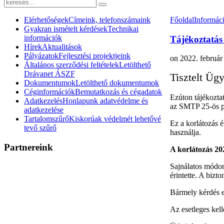
Elérhetőségek
Címeink, telefonszámaink
Főoldal
Informác
Gyakran ismételt kérdések
Technikai
információk
Tájékoztatás 
Hírek
Aktualitások
Pályázatok
Fejlesztési projektjeink
on
2022. február
Általános szerződési feltételek
Letölthető
Drávanet ÁSZF
Tisztelt Üg
Dokumentumok
Letölthető dokumentumok
Céginformációk
Bemutatkozás és cégadatok
Ezúton tájékozta
Adatkezelés
Honlapunk adatvédelme és
az SMTP 25-ös po
adatkezelése
Tartalomszűrő
Kiskorúak védelmét lehetővé
Ez a korlátozás é
tevő szűrő
használja.
Partnereink
A korlátozás 20
Sajnálatos módon 
érintette. A bizt
Bármely kérdés e
Az esetleges kell