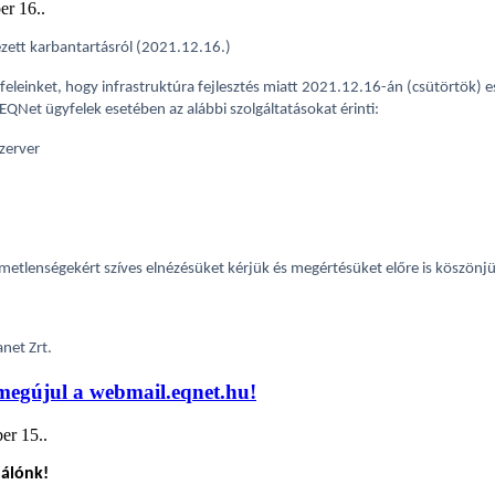
er 16.
.
ezett karbantartásról (2021.12.16.)
feleinket, hogy infrastruktúra fejlesztés miatt 2021.12.16-án (csütörtök) 
EQNet ügyfelek esetében az alábbi szolgáltatásokat érinti:
szerver
emetlenségekért szíves elnézésüket kérjük és megértésüket előre is köszönj
net Zrt.
egújul a webmail.eqnet.hu!
er 15.
.
nálónk!