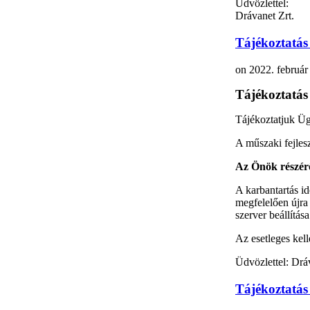
Üdvözlettel:
Drávanet Zrt.
Tájékoztatás 
on
2022. február
Tájékoztatás 
Tájékoztatjuk Ügy
A műszaki fejlesz
Az Önök részérő
A karbantartás id
megfelelően újra
szerver beállítás
Az esetleges kell
Üdvözlettel: Drá
Tájékoztatás 