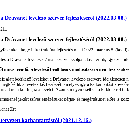
a Drávanet levelező szerver fejlesztéséről (2022.03.08.)
 21.
.
a Drávanet levelező szerver fejlesztéséről (2022.03.08.)
feleinket, hogy infrastruktúra fejlesztés miatt 2022. március 8. (kedd) 
tés a Drávanet levelezés / mail szerver szolgáltatását érinti, így ezen id
l nincs teendő, a levelező beállítások módosítására nem lesz szüksé
eje alatt beérkező leveleket a Drávanet levelező szervere ideiglenesen 
 megkísérlik a levelek kézbesítését, amelyek így a karbantartást követ
a miatt nem küldi újra a levelet. Azonban ilyen esetben a küldő erről tu
emetlenségekért szíves elnézésüket kérjük és megértésüket előre is kös
vanet Zrt.
tervezett karbantartásról (2021.12.16.)