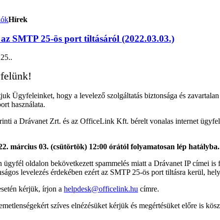
iók
Hírek
az SMTP 25-ös port tiltásáról (2022.03.03.)
 25.
.
yfelünk!
tjuk Ügyfeleinket, hogy a levelező szolgáltatás biztonsága és zavartala
rt használata.
rinti a Drávanet Zrt. és az OfficeLink Kft. bérelt vonalas internet ügy
22. március 03. (csütörtök) 12:00 órától folyamatosan lép hatályba.
ügyfél oldalon bekövetkezett spammelés miatt a Drávanet IP címei is fek
onságos levelezés érdekében ezért az SMTP 25-ös port tiltásra kerül, he
setén kérjük, írjon a
helpdesk@officelink.hu
címre.
emetlenségekért szíves elnézésüket kérjük és megértésüket előre is kös