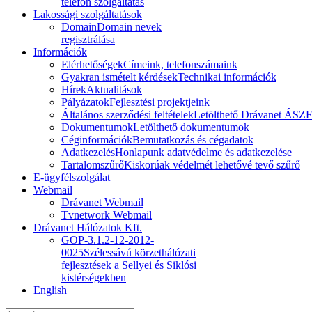
telefon szolgáltatás
Lakossági szolgáltatások
Domain
Domain nevek
regisztrálása
Információk
Elérhetőségek
Címeink, telefonszámaink
Gyakran ismételt kérdések
Technikai információk
Hírek
Aktualitások
Pályázatok
Fejlesztési projektjeink
Általános szerződési feltételek
Letölthető Drávanet ÁSZF
Dokumentumok
Letölthető dokumentumok
Céginformációk
Bemutatkozás és cégadatok
Adatkezelés
Honlapunk adatvédelme és adatkezelése
Tartalomszűrő
Kiskorúak védelmét lehetővé tevő szűrő
E-ügyfélszolgálat
Webmail
Drávanet Webmail
Tvnetwork Webmail
Drávanet Hálózatok Kft.
GOP-3.1.2-12-2012-
0025
Szélessávú körzethálózati
fejlesztések a Sellyei és Siklósi
kistérségekben
English