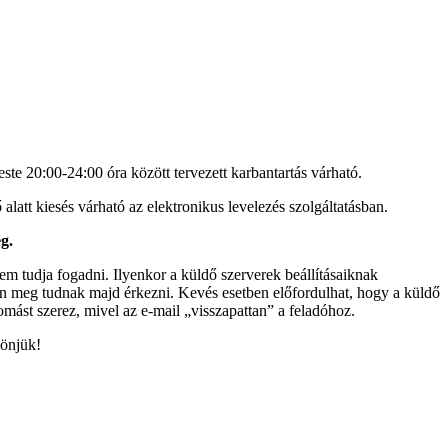
este 20:00-24:00 óra között tervezett karbantartás várható.
ő alatt kiesés várható az elektronikus levelezés szolgáltatásban.
g.
nem tudja fogadni. Ilyenkor a küldő szerverek beállításaiknak
ően meg tudnak majd érkezni. Kevés esetben előfordulhat, hogy a küldő
domást szerez, mivel az e-mail „visszapattan” a feladóhoz.
zönjük!