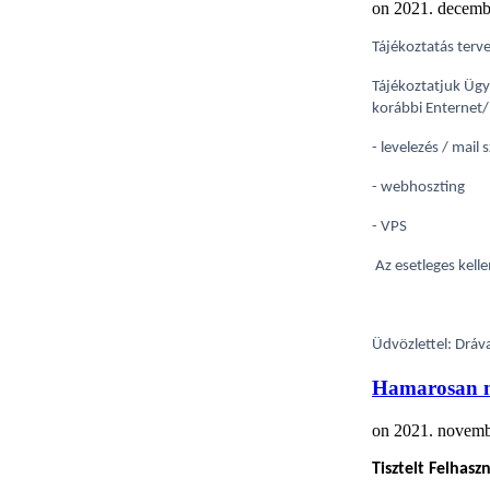
on
2021. decemb
Tájékoztatás terv
Tájékoztatjuk Ügy
korábbi Enternet/
- levelezés / mail 
- webhoszting
- VPS
Az esetleges kell
Üdvözlettel: Dráva
Hamarosan m
on
2021. novemb
Tisztelt Felhasz