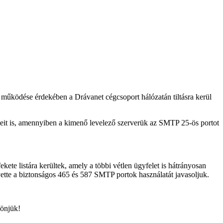
n működése érdekében a Drávanet cégcsoport hálózatán tiltásra kerül
feleit is, amennyiben a kimenő levelező szerverük az SMTP 25-ös portot
ete listára kerültek, amely a többi vétlen ügyfelet is hátrányosan
lyette a biztonságos 465 és 587 SMTP portok használatát javasoljuk.
zönjük!