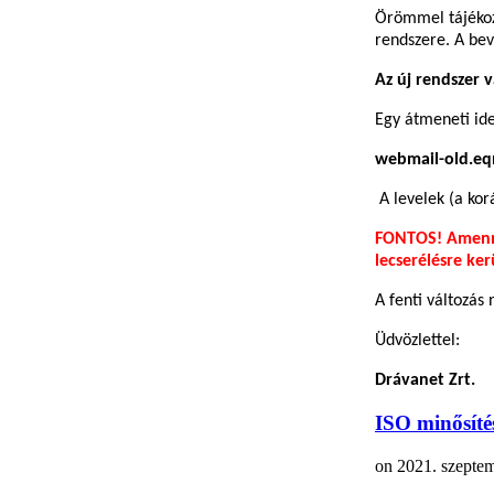
Örömmel tájékoz
rendszere. A be
Az új rendszer 
Egy átmeneti ide
webmail-old.eq
A levelek (a kor
FONTOS! Amennyi
lecserélésre ke
A fenti változás 
Üdvözlettel:
Drávanet Zrt.
ISO minősíté
on
2021. szeptem