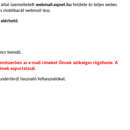
 által üzemeltetett
webmail.eqnet.hu
felülete és teljes webes
s mobilbarát webmail lesz.
 elérhető.
incs teendő.
ndszerben az e-mail címeket Önnek szükséges rögzítenie. A
címek exportálását.
hunderbird) használó felhasználókat.