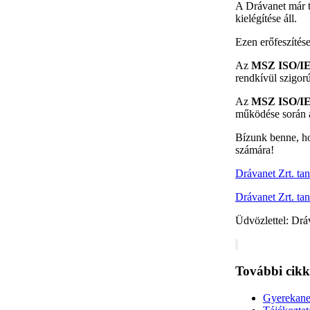
A Drávanet már t
kielégítése áll.
Ezen erőfeszítése
Az
MSZ ISO/IE
rendkívül szigorú
Az
MSZ ISO/IE
működése során a 
Bízunk benne, ho
számára!
Drávanet Zrt. ta
Drávanet Zrt. ta
Üdvözlettel: Drá
További cikk
Gyerekanet