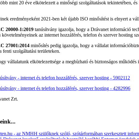
öbb mint 20 éve elkötelezett a minőségi szolgáltatások tekintetében,
inek eredményeként 2021-ben két újabb ISO minősítést is elnyert a váll
C 20000-1:2019
tanúsítvány igazolja, hogy a Drávanet információ tech
 követelményeinek az internet hozzáférés, telefon és szerver hosting szo
C 27001:2014
minősítés pedig igazolja, hogy a vállalat információbizto
fenti szolgáltatási területeken.
gy vállalatunk elkötelezettsége a megbízható és biztonságos működés ir
núsítvány -
internet és telefon hozzáférés, szerver hosting -
5902112
núsítvány -
internet és telefon hozzáférés, szerver hosting -
4282996
vanet Zrt.
eink...
en.hu - az NMHH szülőknek szóló, szótárformában szerkesztett informá