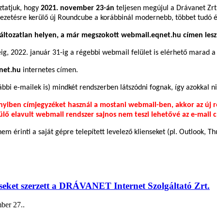
tatjuk, hogy
2021. november 23-án
teljesen megújul a Drávanet Zrt
vezetésre kerülő új Roundcube a korábbinál modernebb, többet tudó é
változatlan helyen, a már megszokott webmail.eqnet.hu címen lesz
ig, 2022. január 31-ig a régebbi webmail felület is elérhető marad a
net.hu
internetes címen.
ábbi e-mailek is) mindkét rendszerben látszódni fognak, így azokkal n
ben címjegyzéket használ a mostani webmail-ben, akkor az új re
rülő elavult webmail rendszer sajnos nem teszi lehetővé az e-mail 
nem érinti a saját gépre telepített levelező klienseket (pl. Outlook, T
seket szerzett a DRÁVANET Internet Szolgáltató Zrt.
ber 27.
.