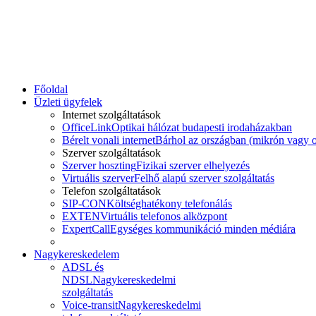
Főoldal
Üzleti ügyfelek
Internet szolgáltatások
OfficeLink
Optikai hálózat budapesti irodaházakban
Bérelt vonali internet
Bárhol az országban (mikrón vagy o
Szerver szolgáltatások
Szerver hoszting
Fizikai szerver elhelyezés
Virtuális szerver
Felhő alapú szerver szolgáltatás
Telefon szolgáltatások
SIP-CON
Költséghatékony telefonálás
EXTEN
Virtuális telefonos alközpont
ExpertCall
Egységes kommunikáció minden médiára
Nagykereskedelem
ADSL és
NDSL
Nagykereskedelmi
szolgáltatás
Voice-transit
Nagykereskedelmi