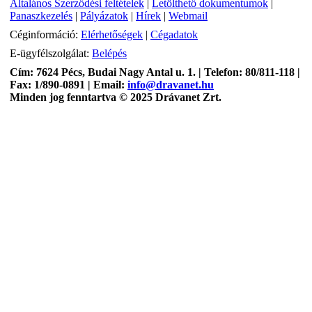
Általános Szerződési feltételek
|
Letölthető dokumentumok
|
Panaszkezelés
|
Pályázatok
|
Hírek
|
Webmail
Céginformáció:
Elérhetőségek
|
Cégadatok
E-ügyfélszolgálat:
Belépés
Cím: 7624 Pécs, Budai Nagy Antal u. 1. | Telefon: 80/811-118 |
Fax: 1/890-0891 | Email:
info@dravanet.hu
Minden jog fenntartva © 2025 Drávanet Zrt.