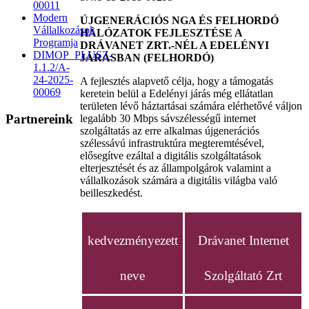
00011
Modern
ÚJGENERÁCIÓS NGA ÉS FELHORDÓ
Vállalkozások
HÁLÓZATOK FEJLESZTÉSE A
Programja
DRÁVANET ZRT.-NÉL A EDELÉNYI
DIMOP_PLUSZ-
JÁRÁSBAN (FELHORDÓ)
1.1.2/A-
24-2025-
A fejlesztés alapvető célja, hogy a támogatás
00069
keretein belül a Edelényi járás még ellátatlan
területen lévő háztartásai számára elérhetővé váljon
Partnereink
legalább 30 Mbps sávszélességű internet
szolgáltatás az erre alkalmas újgenerációs
szélessávú infrastruktúra megteremtésével,
elősegítve ezáltal a digitális szolgáltatások
elterjesztését és az állampolgárok valamint a
vállalkozások számára a digitális világba való
beilleszkedést.
kedvezményezett
Drávanet Internet
neve
Szolgáltató Zrt