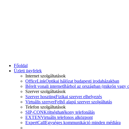
Főoldal
Üzleti ügyfelek
Internet szolgáltatások
OfficeLink
Optikai hálózat budapesti irodaházakban
Bérelt vonali internet
Bárhol az országban (mikrón vagy o
Szerver szolgáltatások
Szerver hoszting
Fizikai szerver elhelyezés
Virtuális szerver
Felhő alapú szerver szolgáltatás
Telefon szolgáltatások
SIP-CON
Költséghatékony telefonálás
EXTEN
Virtuális telefonos alközpont
ExpertCall
Egységes kommunikáció minden médiára