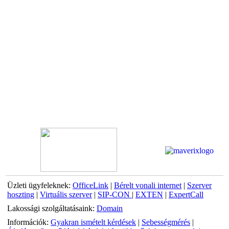
Üzleti ügyfeleknek:
OfficeLink
|
Bérelt vonali internet
|
Szerver
hoszting
|
Virtuális szerver
|
SIP-CON
|
EXTEN
|
ExpertCall
Lakossági szolgáltatásaink:
Domain
Információk:
Gyakran ismételt kérdések
|
Sebességmérés
|