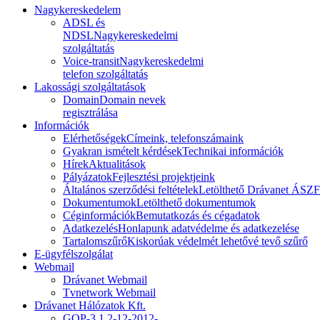
Nagykereskedelem
ADSL és
NDSL
Nagykereskedelmi
szolgáltatás
Voice-transit
Nagykereskedelmi
telefon szolgáltatás
Lakossági szolgáltatások
Domain
Domain nevek
regisztrálása
Információk
Elérhetőségek
Címeink, telefonszámaink
Gyakran ismételt kérdések
Technikai információk
Hírek
Aktualitások
Pályázatok
Fejlesztési projektjeink
Általános szerződési feltételek
Letölthető Drávanet ÁSZF
Dokumentumok
Letölthető dokumentumok
Céginformációk
Bemutatkozás és cégadatok
Adatkezelés
Honlapunk adatvédelme és adatkezelése
Tartalomszűrő
Kiskorúak védelmét lehetővé tevő szűrő
E-ügyfélszolgálat
Webmail
Drávanet Webmail
Tvnetwork Webmail
Drávanet Hálózatok Kft.
GOP-3.1.2-12-2012-