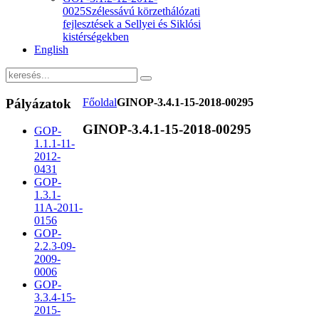
0025
Szélessávú körzethálózati
fejlesztések a Sellyei és Siklósi
kistérségekben
English
Pályázatok
Főoldal
GINOP-3.4.1-15-2018-00295
GINOP-3.4.1-15-2018-00295
GOP-
1.1.1-11-
2012-
0431
GOP-
1.3.1-
11A-2011-
0156
GOP-
2.2.3-09-
2009-
0006
GOP-
3.3.4-15-
2015-